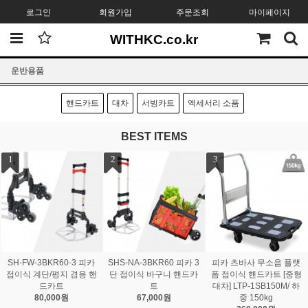
로그인
회원가입
주문조회
마이페이지
WITHKC.co.kr
운반용품
핸드카트
대차
서빙카트
액세서리 소품
BEST ITEMS
1
2
3
SH-FW-3BKR60-3 피카
SHS-NA-3BKR60 피카 3
피카 츠바사 무소음 플랫
접이식 계단/평지 겸용 핸
단 접이식 바구니 핸드카
폼 접이식 핸드카트 [중형
드카트
트
대차] LTP-1SB150M/ 하
80,000원
67,000원
중 150kg