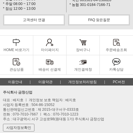
* 국민 603501-04-138828
* 주말 08:00 ~ 17:00
* 농협 301-0184-7166-71
* 점심 12:00 ~ 13:00
고객센터 연결
FAQ 잦은질문
HOME 바로가기
마이페이지
장바구니
주문배송조회
관심상품
배송비 선결제
개인결제창
카톡상담
이용안내
이용약관
개인정보처리방침
PC버전
주식회사 금창산업
대표 : 배지호 ㅣ 개인정보 보호 책임자 : 배지호
사업자 등록번호 : 504-86-15052
통신판매업신고번호 : 제 2015-대구서구-0333호
전화 : 070-7010-7667 ㅣ 팩스 : 070-7010-1223
주소 : 대구광역시 서구 고성로98(원대동 1가) 주식회사 금창산업
사업자정보확인