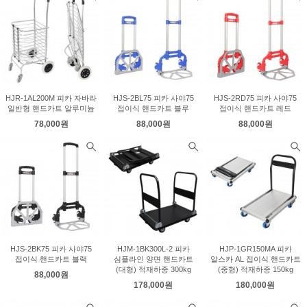
HJR-1AL200M 피카 자바라
HJS-2BL75 피카 사야75
HJS-2RD75 피카 사야75
일반형 핸드카트 알루미늄
접이식 핸드카트 블루
접이식 핸드카트 레드
78,000원
88,000원
88,000원
HJS-2BK75 피카 사야75
HJM-1BK300L-2 피카
HJP-1GR150MA 피카
접이식 핸드카트 블랙
심플라인 양면 핸드카트
알스카 AL 접이식 핸드카트
(대형) 적재하중 300kg
(중형) 적재하중 150kg
88,000원
178,000원
180,000원