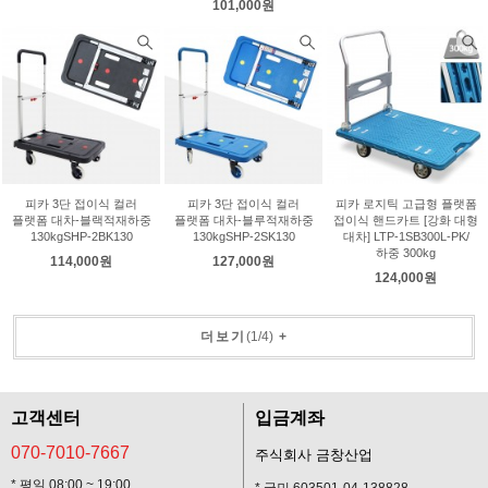
101,000원
피카 3단 접이식 컬러
피카 3단 접이식 컬러
피카 로지틱 고급형 플랫폼
플랫폼 대차-블랙적재하중
플랫폼 대차-블루적재하중
접이식 핸드카트 [강화 대형
130kgSHP-2BK130
130kgSHP-2SK130
대차] LTP-1SB300L-PK/
하중 300kg
114,000원
127,000원
124,000원
더보기
(
1
/
4
)
+
고객센터
입금계좌
070-7010-7667
주식회사 금창산업
* 평일 08:00 ~ 19:00