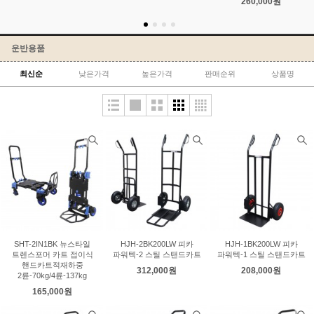
260,000원
운반용품
최신순
낮은가격
높은가격
판매순위
상품명
SHT-2IN1BK 뉴스타일
HJH-2BK200LW 피카
HJH-1BK200LW 피카
트렌스포머 카트 접이식
파워텍-2 스틸 스탠드카트
파워텍-1 스틸 스탠드카트
핸드카트적재하중
312,000원
208,000원
2륜-70kg/4륜-137kg
165,000원