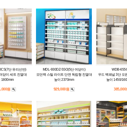
90CS(7단 유리선반)
MDL-930DZ-5SO(5단 여닫이)
WDB-655
 여닫이 세트 진열대
모던랙 스틸 라이트 단면 독립형 진열대
우드 백패널 3단 오
 1800mm
높이 2370mm
높이 1450/16
5,000원
929,000원
385,00