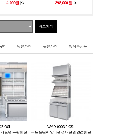
4,000원
298,000원
바로가기
품명
낮은가격
높은가격
많이본상품
DZ-OSL
WMD-900DF-OSL
사 단면 독립형 진
우드 모던랙 압티션 경사 단면 연결형 진