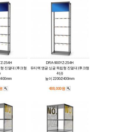
YZ-2S4H
DRA-900YZ-2S4H
형 진열대 (후크형
듀티랙 앵글 싱글 독립형 진열대 (후크형
)
4단)
2400mm
높이 2200/2400mm
0원
488,000원