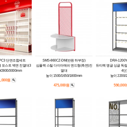
DPC3 단면조합세트
SMS-860CZ-DM(반원 하부장)
DRA-1200
 포스트 벽면 진열대3
심플랙 스틸 다이아메쉬 엔드형(측면)진
듀티랙 앵글 싱글 독립
/2800/3000mm
열대
4단
높이 1500/1650/1800mm
높이 2200/
1,000원
475,000원
590,00