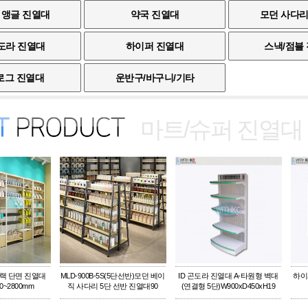
 앵글 진열대
약국 진열대
모던 사다리
곤도라 진열대
하이퍼 진열대
스낵/점블
로그 진열대
운반구/바구니/기타
마트/슈퍼 진열대
임랙 단면 진열대
MLD-900B-5S(5단선반)모던 베이
ID 곤도라 진열대 A-타원형 벽대
하이
0~2800mm
직 사다리 5단 선반 진열대90
(연결형 5단)W900xD450xH19