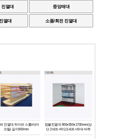
 진열대
중앙매대
 진열대
소품/회전 진열대
퍼 진열대 하이퍼 스톱바(아
점블진열대 900x550x1700mm(상
크릴) 길이900mm
단 2세트+하단1세트+좌대-바퀴