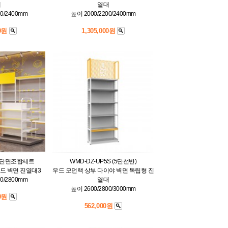
대
열대
00/2400mm
높이 2000/2200/2400mm
00원
1,305,000원
3 단면조합세트
WMD-DZ-UP5S (5단선반)
드 벽면 진열대3
우드 모던랙 상부 다이야 벽면 독립형 진
00/2800mm
열대
높이 2600/2800/3000mm
00원
562,000원