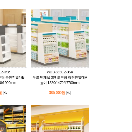
CZ-3Sb
WDB-655CZ-3Sa
픈형 측면진열대B
우드 백패널 3단 오픈형 측면진열대A
00/1900mm
높이 1320/1470/17700mm
0원
385,000원