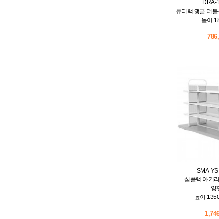
DRA-1
듀티랙 앵글 더블
높이 18
786
SMA-Y
심플랙 아키라
양
높이 1350
1,74