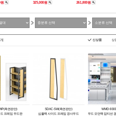
00원
325,000원
261,800원
개
신상품
상
-WP(측면판만)
SDAC-SW(측면판만)
WMD-930
드 프레임 우드판
심플랙 사이드 프레임 경사우드
우드 모던랙 압티션 경