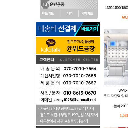
1350/1500/180
60
WMD-
우드 모던랙 압티
높이 2000
1,58