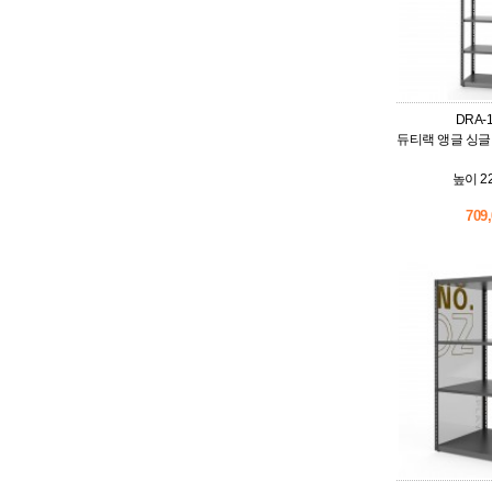
DRA-1
듀티랙 앵글 싱글
높이 22
709