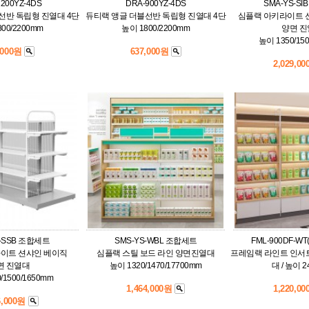
200YZ-4DS
DRA-900YZ-4DS
SMA-YS-S
선반 독립형 진열대 4단
듀티랙 앵글 더블선반 독립형 진열대 4단
심플랙 아키라이트 
00/2200mm
높이 1800/2200mm
양면 
높이 1350/15
,000원
637,000원
2,029,0
S-SSB 조합세트
SMS-YS-WBL 조합세트
FML-900DF-W
이트 션샤인 베이직
심플랙 스틸 보드 라인 양면진열대
프레임랙 라인트 인서트
면 진열대
높이 1320/1470/17700mm
대 / 높이 
/1500/1650mm
1,464,000원
1,220,0
6,000원