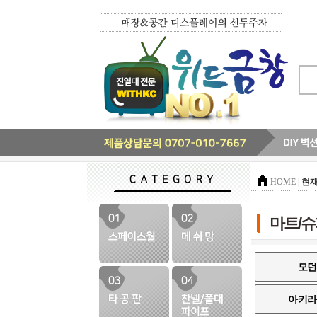
현재
HOME |
마트/슈
모던
아키라