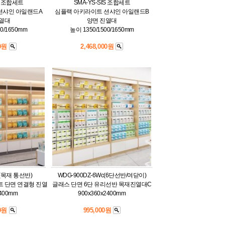
IB 조합세트
SMA-YS-SIS 조합세트
션샤인 아일랜드A
심플랙 아키라이트 션샤인 아일랜드B
진열대
양면 진열대
00/1650mm
높이 1350/1500/1650mm
00원
2,468,000원
T(목재 통선반)
WDG-900DZ-6Wc(6단선반/여닫이)
 단면 연결형 진열
글래스 단면 6단 유리선반 목재진열대C
2400mm
900x360x2400mm
00원
995,000원