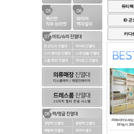
듀티랙
ID 
카다
FRM-DIY프레
DIY높이 200