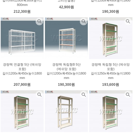
길이mm1250x폭300x높이1
고리진열용)
길이1200x폭450x높이1800
800mm
mm
42,900원
212,300원
190,300원
경량랙 연결형 5단 (메쉬망
경량랙 독립형B 5단
경량랙 독립형 5단 (메쉬망
포함)
(메쉬망 포함)
포함)
길이1200x폭450x높이1800
길이1200x폭450x높이1800
길이1250x폭450x높이1800
mm
mm
mm
207,900원
190,300원
193,600원