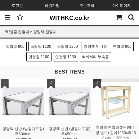
로그인
회원가입
주문조회
마이페이지
WITHKC.co.kr
랙/앵글 진열대
>
경량랙 진열대
독립형 900
독립형 1100
독립형 1250
경량랙 메쉬망
연결형 900
연결형 1100
연결형 1250
액세서리 부속품
BEST ITEMS
1
2
3
경량랙 연결형 3단 (메쉬
경량랙 선반 (받침대포함)
경량랙 선반 (받침대포함)
망 별도) 길이1250x폭45
폭600mm
폭450mm
0x높이1200mm