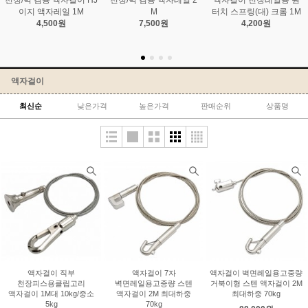
천정/벽 겸용 액자걸이 HJ
천정/벽 겸용 액자레일 2
액자걸이 천장레일용 원
이지 액자레일 1M
M
터치 스프링(대) 크롬 1M
4,500원
7,500원
4,200원
액자걸이
최신순
낮은가격
높은가격
판매순위
상품명
액자걸이 직부
액자걸이 7자
액자걸이 벽면레일용고중량
천장피스용클립고리
벽면레일용고중량 스텐
거북이형 스텐 액자걸이 2M
액자걸이 1M대 10kg/중소
액자걸이 2M 최대하중
최대하중 70kg
5kg
70kg