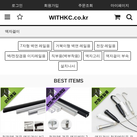
로그인
회원가입
주문조회
마이페이지
WITHKC.co.kr
액자걸이
7자형 벽면 레일용
거북이형 벽면 레일용
천장 레일용
벽/천장겸용 이지레일용
직부용(벽부착용)
액자고리
액자걸이 부속
설치나사
BEST ITEMS
1
2
3