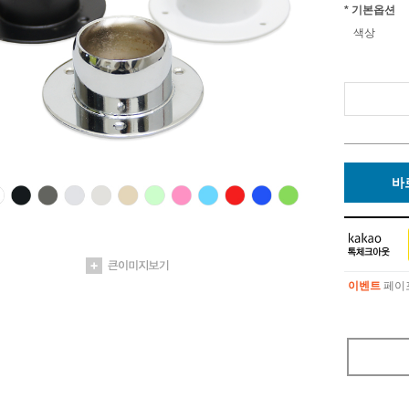
* 기본옵션
색상
바
이벤트
페이포
이벤트
페이포