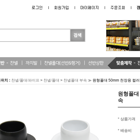
위치 :
>
>
≫ 원형폴대 50mm 천장용 컬
찬넬/폴대/파이프
찬넬/폴대
찬넬폴대 부속
원형폴대 
속
* 상품가격
* 배송비