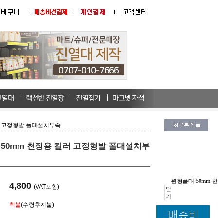
러 고정형발 폴대설치부속
50mm 천장용 컬러 고정형발 폴대설치부
원형폴대 50mm
4,800
(VAT포함)
닫
기
착불
(수령후지불)