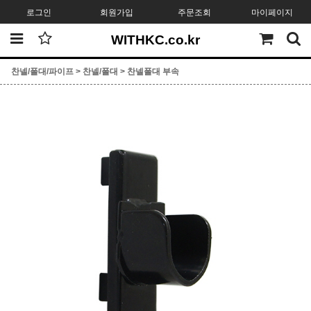
로그인
회원가입
주문조회
마이페이지
WITHKC.co.kr
찬넬/폴대/파이프
>
찬넬/폴대
>
찬넬폴대 부속