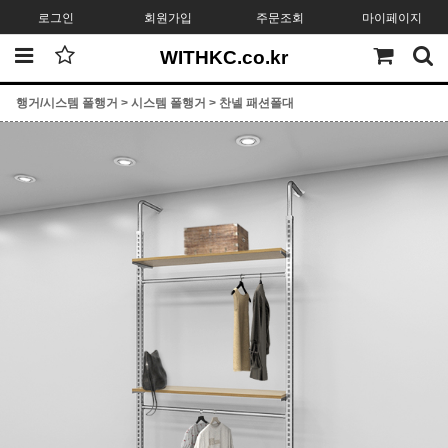
로그인
회원가입
주문조회
마이페이지
WITHKC.co.kr
행거/시스템 폴행거
>
시스템 폴행거
>
찬넬 패션폴대