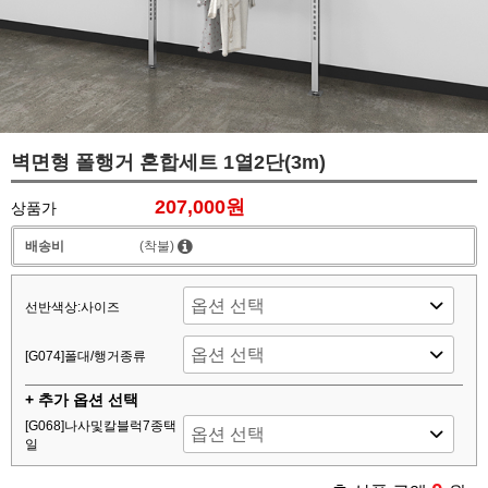
벽면형 폴행거 혼합세트 1열2단(3m)
207,000원
상품가
배송비
(착불)
선반색상:사이즈
[G074]폴대/행거종류
+ 추가 옵션 선택
[G068]나사및칼블럭7종택
일