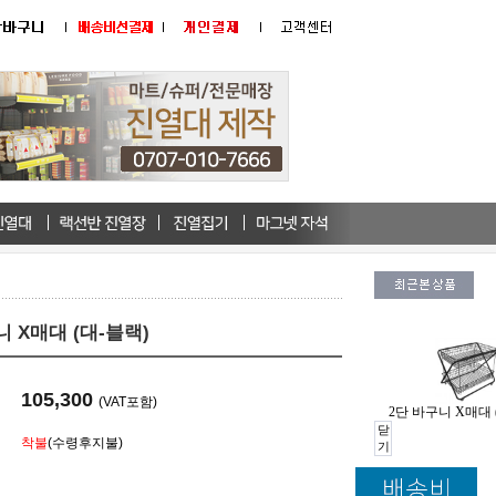
니 X매대 (대-블랙)
105,300
(VAT포함)
2단 바구니 X매대 
닫
착불
(수령후지불)
기