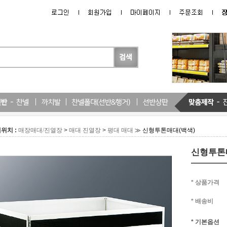
위치 :
>
>
≫ 신형투톤매대(백색)
매장매대/진열장
매대 진열장
평대 매대
신형투톤
* 상품가격
* 배송비
* 기본옵션