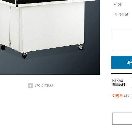
색상
가격옵션
바
이벤트
페이포
이벤트
페이포