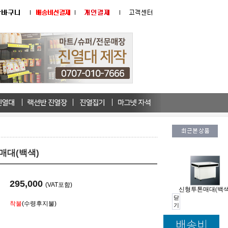
매대(백색)
295,000
(VAT포함)
신형투톤매대(백색
닫
착불
(수령후지불)
기