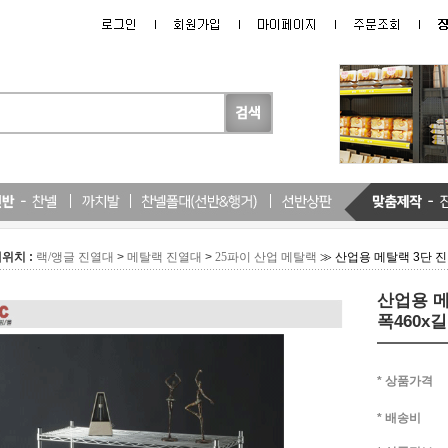
위치 :
>
>
≫ 산업용 메탈랙 3단 진
랙/앵글 진열대
메탈랙 진열대
25파이 산업 메탈랙
산업용 메
폭460x길
* 상품가격
* 배송비