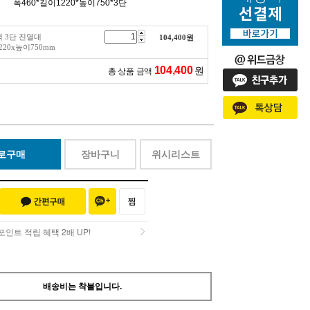
폭460*길이1220*높이750*3단
 3단 진열대
104,400
원
220x높이750mm
104,400
원
총 상품 금액
로구매
장바구니
위시리스트
인트 적립 혜택 2배 UP!
인트 적립 혜택 2배 UP!
배송비는 착불입니다.