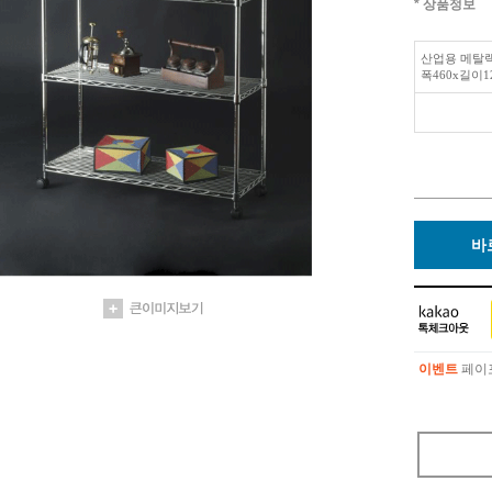
* 상품정보
산업용 메탈랙
폭460x길이1
바
이벤트
페이포
이벤트
페이포