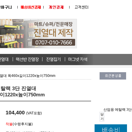
열대 폭460x길이1220x높이750mm
탈랙 3단 진열대
이1220x높이750mm
산업용 메탈랙 3단 
104,400
(VAT포함)
닫
기
착불
(수령후지불)