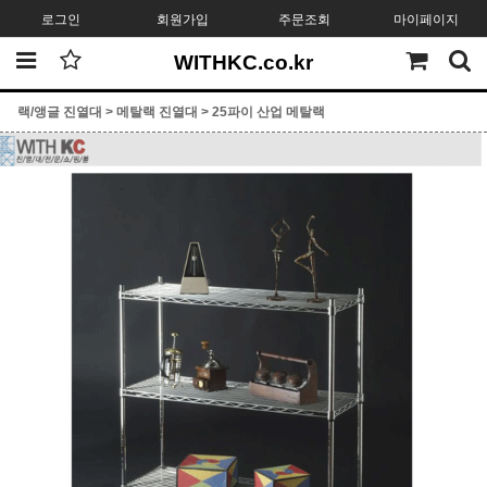
로그인
회원가입
주문조회
마이페이지
WITHKC.co.kr
랙/앵글 진열대
>
메탈랙 진열대
>
25파이 산업 메탈랙