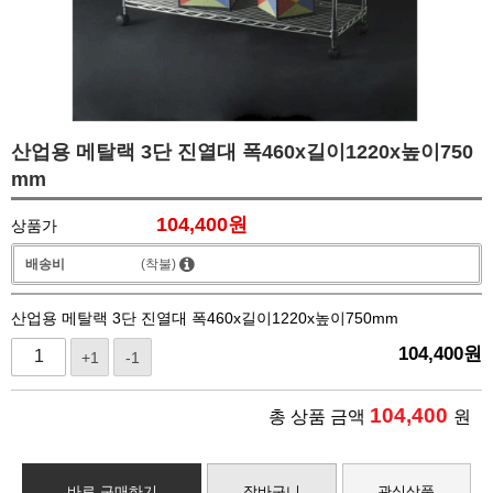
산업용 메탈랙 3단 진열대 폭460x길이1220x높이750
mm
104,400
원
상품가
배송비
(착불)
산업용 메탈랙 3단 진열대 폭460x길이1220x높이750mm
104,400
원
+1
-1
104,400
총 상품 금액
원
바로 구매하기
장바구니
관심상품