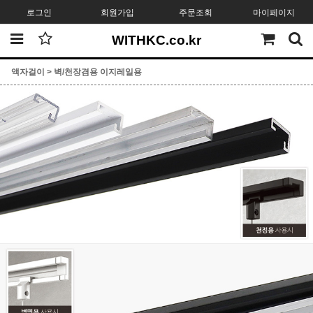
로그인
회원가입
주문조회
마이페이지
WITHKC.co.kr
액자걸이
>
벽/천장겸용 이지레일용