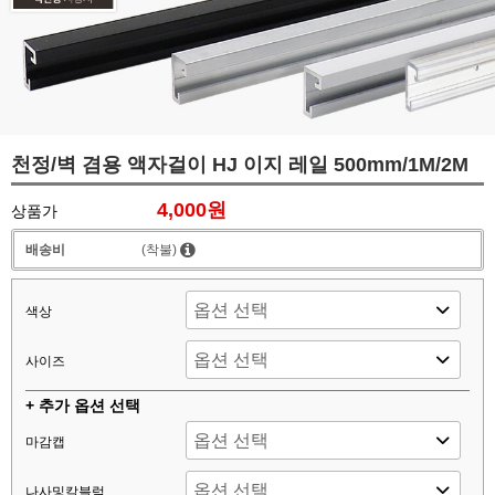
천정/벽 겸용 액자걸이 HJ 이지 레일 500mm/1M/2M
4,000원
상품가
배송비
(착불)
색상
사이즈
+ 추가 옵션 선택
마감캡
나사및칼블럭