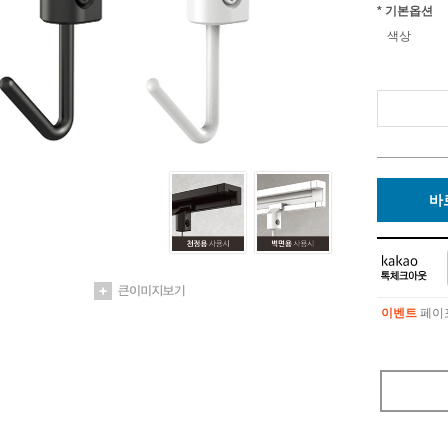
* 기본옵션
색상
바
이벤트
페이포
이벤트
페이포