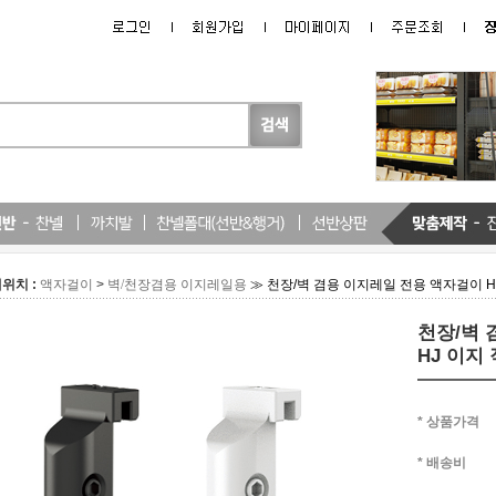
위치 :
>
≫ 천장/벽 겸용 이지레일 전용 액자걸이 H
액자걸이
벽/천장겸용 이지레일용
천장/벽 
HJ 이지
* 상품가격
* 배송비