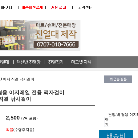
J 이지 직결 낚시걸이
겸용 이지레일 전용 액자걸이
 직결 낚시걸이
천장/벽 겸용 이지
2,500
(VAT포함)
닫
기
착불
(수령후지불)