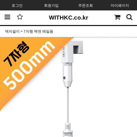
로그인
회원가입
주문조회
마이페이지
WITHKC.co.kr
액자걸이
>
7자형 벽면 레일용