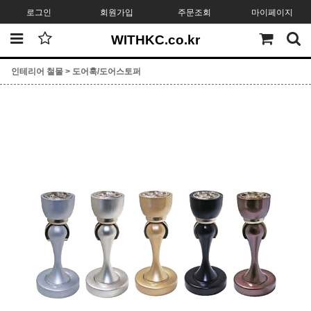
로그인
회원가입
주문조회
마이페이지
WITHKC.co.kr
인테리어 철물
>
도어훅/도어스토퍼