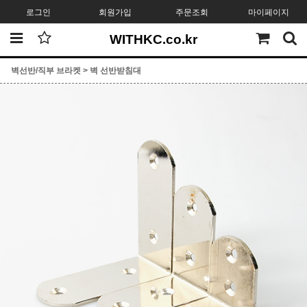
로그인
회원가입
주문조회
마이페이지
WITHKC.co.kr
벽선반/직부 브라켓
>
벽 선반받침대