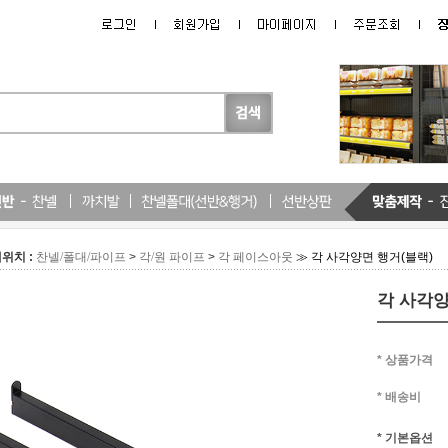
위치 :
>
>
≫ 각 사각양면 행거(블랙)
찬넬/폴대/파이프
각/원 파이프
각 페이스아웃
각 사각양
* 상품가격
* 배송비
* 기본옵션