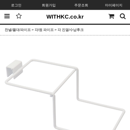
로그인
회원가입
주문조회
마이페이지
WITHKC.co.kr
찬넬/폴대/파이프
>
각/원 파이프
>
각 진열/수납후크