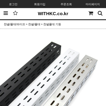
로그인
회원가입
주문조회
마이페이지
WITHKC.co.kr
찬넬/폴대/파이프
>
찬넬/폴대
>
찬넬폴대 기둥