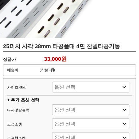
25피치 사각 38mm 타공폴대 4면 찬넬타공기둥
33,000원
상품가
배송비
(착불)
사이즈:색상
+ 추가 옵션 선택
나사및칼블럭
고정소켓
조절형소켓