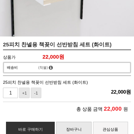
25피치 찬넬용 책꽂이 선반받침 세트 (화이트)
22,000
원
상품가
배송비
(착불)
25피치 찬넬용 책꽂이 선반받침 세트 (화이트)
22,000
원
+1
-1
22,000
총 상품 금액
원
바로 구매하기
장바구니
관심상품