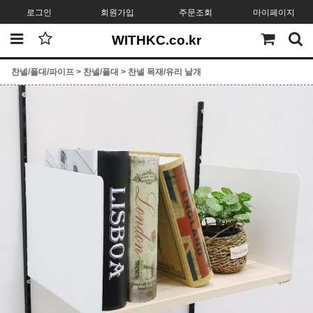
로그인
회원가입
주문조회
마이페이지
WITHKC.co.kr
찬넬/폴대/파이프
>
찬넬/폴대
>
찬넬 목재/유리 날개