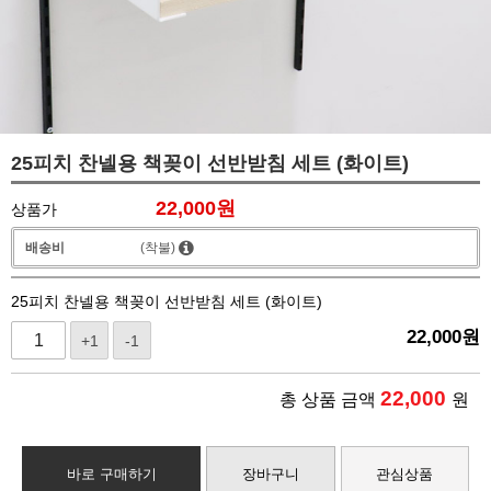
25피치 찬넬용 책꽂이 선반받침 세트 (화이트)
22,000
원
상품가
배송비
(착불)
25피치 찬넬용 책꽂이 선반받침 세트 (화이트)
22,000
원
+1
-1
22,000
총 상품 금액
원
바로 구매하기
장바구니
관심상품