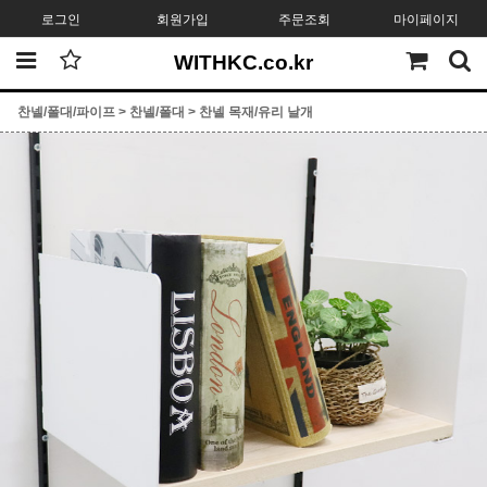
로그인
회원가입
주문조회
마이페이지
WITHKC.co.kr
찬넬/폴대/파이프
>
찬넬/폴대
>
찬넬 목재/유리 날개