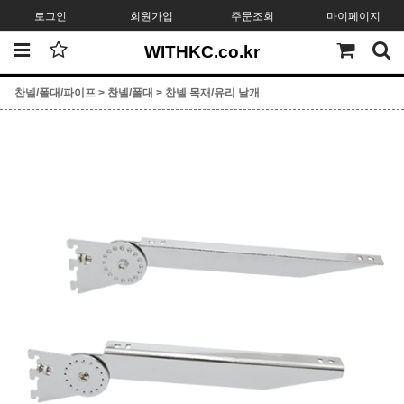
로그인
회원가입
주문조회
마이페이지
WITHKC.co.kr
찬넬/폴대/파이프
>
찬넬/폴대
>
찬넬 목재/유리 날개