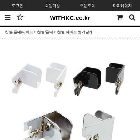
로그인
회원가입
주문조회
마이페이지
WITHKC.co.kr
찬넬/폴대/파이프
>
찬넬/폴대
>
찬넬 파이프 행거날개