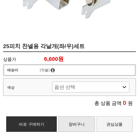
25피치 찬넬용 각날개(좌/우)세트
6,600원
상품가
배송비
(착불)
색상
0
총 상품 금액
원
바로 구매하기
장바구니
관심상품