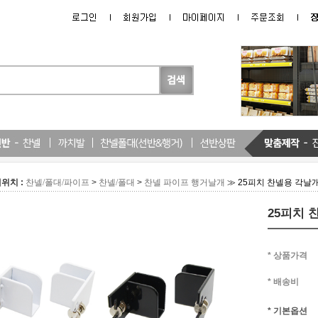
위치 :
>
>
≫ 25피치 찬넬용 각날개
찬넬/폴대/파이프
찬넬/폴대
찬넬 파이프 행거날개
25피치 
* 상품가격
* 배송비
* 기본옵션