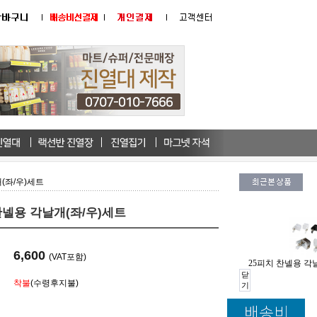
(좌/우)세트
찬넬용 각날개(좌/우)세트
6,600
(VAT포함)
25피치 찬넬용 각
닫
착불
(수령후지불)
기