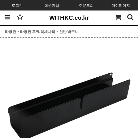
로그인
회원가입
주문조회
마이페이지
WITHKC.co.kr
타공판
>
타공판 후크/악세사리
>
선반/바구니