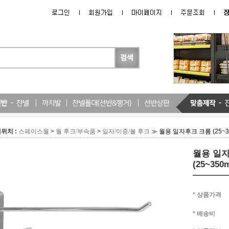
위치 :
>
>
≫ 월용 일자후크 크롬 (25~3
스페이스월
월 후크/부속품
일자/이중/볼 후크
월용 일
(25~350
* 상품가격
* 배송비