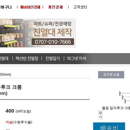
50mm)
자후크 크롬
mm)
월용 일자후크 크롬 (
400
(VAT포함)
닫
기
착불
(수령후지불)