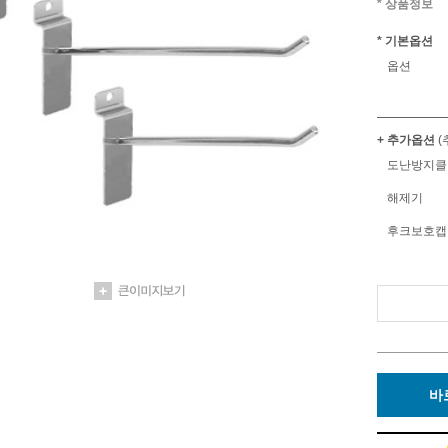
* 상품정보
* 기본옵션
옵션
+ 추가옵션
(
도난방지클
해제기
후크보호캡
바