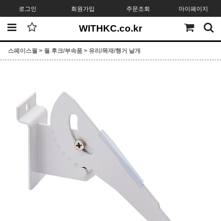
로그인
회원가입
주문조회
마이페이지
WITHKC.co.kr
스페이스월
>
월 후크/부속품
>
유리/목재/행거 날개