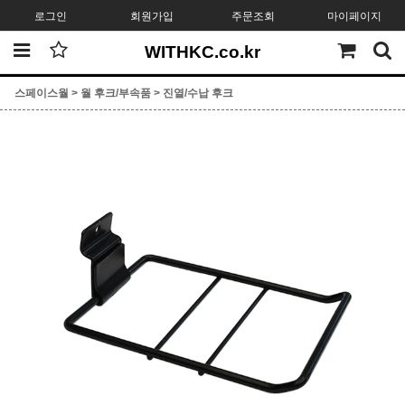
로그인
회원가입
주문조회
마이페이지
WITHKC.co.kr
스페이스월
>
월 후크/부속품
>
진열/수납 후크