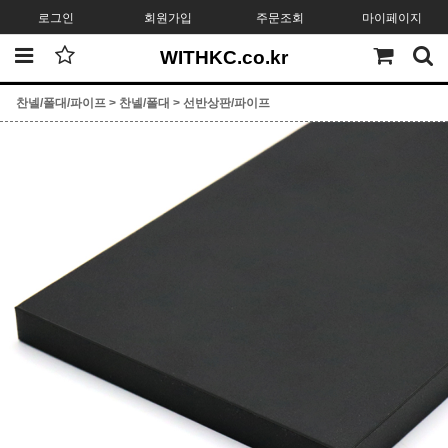
로그인
회원가입
주문조회
마이페이지
WITHKC.co.kr
찬넬/폴대/파이프
>
찬넬/폴대
>
선반상판/파이프