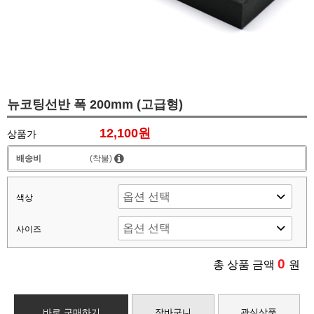
뉴코팅선반 폭 200mm (고급형)
12,100원
상품가
배송비
(착불)
색상
사이즈
0
총 상품 금액
원
바로 구매하기
장바구니
관심상품