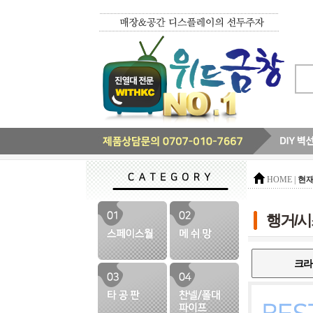
현재
HOME |
행거/
크라