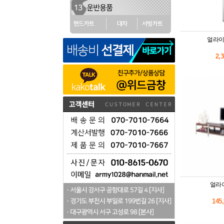
얼라이
2,
얼라
145