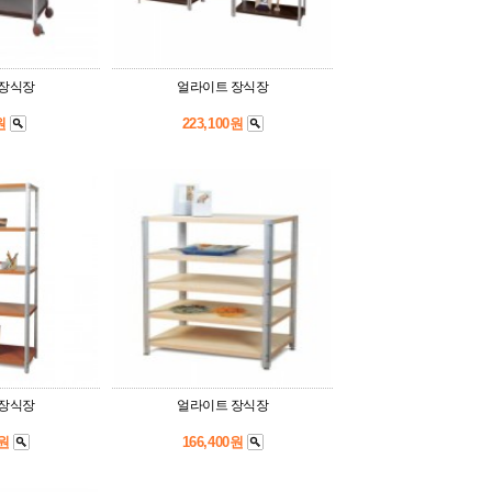
 장식장
얼라이트 장식장
0원
223,100원
 장식장
얼라이트 장식장
0원
166,400원