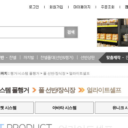
위치 :
>
>
행거/시스템 폴행거
폴 선반/장식장
얼라이트셀프
시스템 폴행거
폴 선반/장식장
얼라이트셀프
젯 시스템
아바타 시스템
유니크 