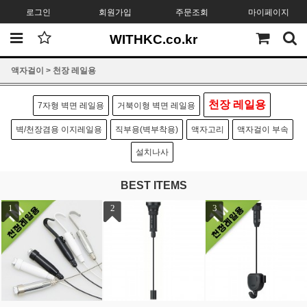
로그인
회원가입
주문조회
마이페이지
WITHKC.co.kr
액자걸이
>
천장 레일용
천장 레일용
7자형 벽면 레일용
거북이형 벽면 레일용
벽/천장겸용 이지레일용
직부용(벽부착용)
액자고리
액자걸이 부속
설치나사
BEST ITEMS
1
2
3