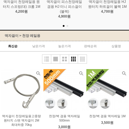
액자걸이 천장레일용 원
액자걸이 피스천장레일
액자걸이 천장레일용 HJ
터치 스프링(대) 크롬 1M
겸용 HJ 미니 피스걸이
원터치 하트걸이 블랙 1M
4,200원
(블랙)
4,700원
4,900원
액자걸이
>
천장 레일용
최신순
낮은가격
높은가격
판매순위
상품명
액자걸이 천장레일용고중량
천정/벽 겸용 액자레일
천정/벽 겸용 액자레일 1M
원터치 스텐 액자걸이 2M
500mm
3,500원
최대하중 70kg
3,000원