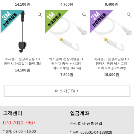
14,100원
4,700원
9,400원
액자걸이 천장레일용 HJ
액자걸이 천장레일용 HJ
액자걸이 천장레일용 HJ
원터치 하트걸이 블랙 3M
원터치 중량 낚시고리
원터치 중량 낚시고리
화이트투명 1M 8kg
화이트투명 2M 8kg
14,100원
7,500원
15,000원
더보기
(
1
/
3
)
+
고객센터
입금계좌
070-7010-7667
주식회사 금창산업
* 평일 08:00 ~ 19:00
* 국민 603501-04-138828